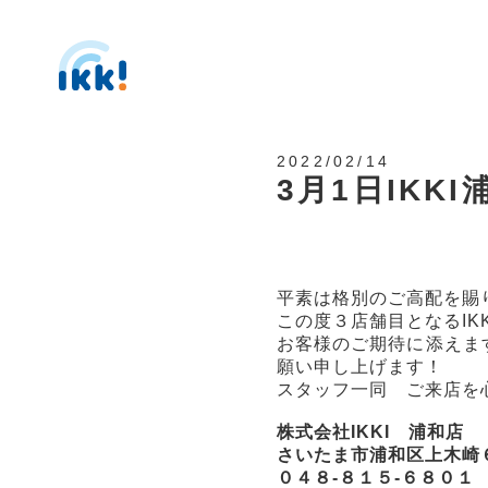
2022/02/14
3月1日IKK
平素は格別のご高配を賜
この度３店舗目となるIK
お客様のご期待に添えま
願い申し上げます！
スタッフ一同 ご来店を
株式会社IKKI 浦和店
さいたま市浦和区上木崎６
０４８-８１５-６８０１